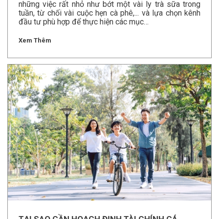
những việc rất nhỏ như bớt một vài ly trà sữa trong
tuần, từ chối vài cuộc hẹn cà phê,... và lựa chọn kênh
đầu tư phù hợp để thực hiện các mục…
Xem Thêm
TẠI SAO CẦN HOẠCH ĐỊNH TÀI CHÍNH CÁ