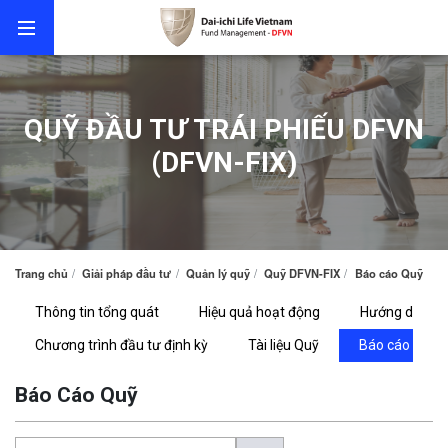
QUỸ ĐẦU TƯ TRÁI PHIẾU DFVN
(DFVN-FIX)
Trang chủ
Giải pháp đầu tư
Quản lý quỹ
Quỹ DFVN-FIX
Báo cáo Quỹ
Thông tin tổng quát
Hiệu quả hoạt động
Hướng dẫn gia
Chương trình đầu tư định kỳ
Tài liệu Quỹ
Báo cáo Quỹ
Báo Cáo Quỹ