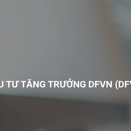
U TƯ TĂNG TRƯỞNG DFVN (DF