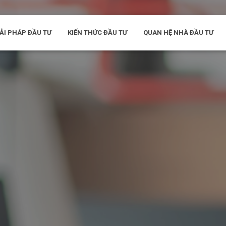
ẢI PHÁP ĐẦU TƯ
KIẾN THỨC ĐẦU TƯ
QUAN HỆ NHÀ ĐẦU TƯ